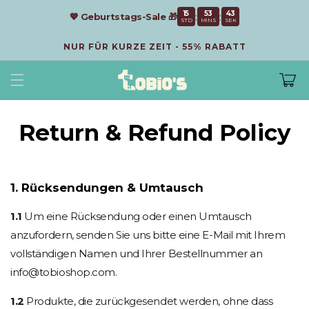
Direkt
15
53
43
zum
:
:
💖 Geburtstags-Sale 🎁
STD
MINS
SEK
Inhalt
NUR FÜR KURZE ZEIT - 55% RABATT
Warenkor
Return & Refund Policy
1. Rücksendungen & Umtausch
1.1
Um eine Rücksendung oder einen Umtausch
anzufordern, senden Sie uns bitte eine E-Mail mit Ihrem
vollständigen Namen und Ihrer Bestellnummer an
info@tobioshop.com.
1.2
Produkte, die zurückgesendet werden, ohne dass