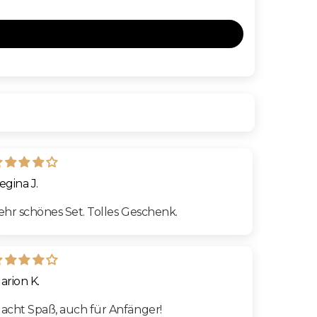
egina J.
ehr schönes Set. Tolles Geschenk.
arion K.
acht Spaß, auch für Anfänger!