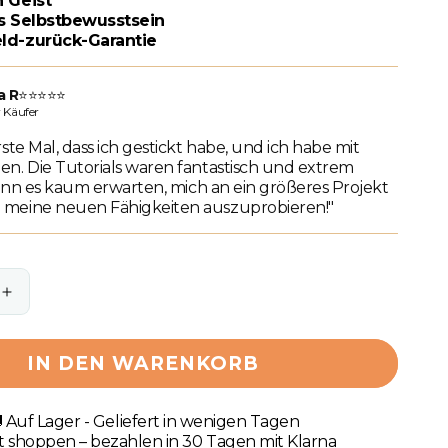
n Geist
s Selbstbewusstsein
ld-zurück-Garantie
a R
⭐⭐⭐⭐⭐
er Käufer
ste Mal, dass ich gestickt habe, und ich habe mit
n. Die Tutorials waren fantastisch und extrem
 kann es kaum erwarten, mich an ein größeres Projekt
meine neuen Fähigkeiten auszuprobieren!"
Erhöhe
die
Menge
IN DEN WARENKORB
für
Feld
der
 Auf Lager - Geliefert in wenigen Tagen
Freude
t shoppen – bezahlen in 30 Tagen mit Klarna
Set