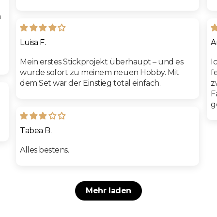
n
Luisa F.
A
Mein erstes Stickprojekt überhaupt – und es
I
wurde sofort zu meinem neuen Hobby. Mit
f
dem Set war der Einstieg total einfach.
z
F
g
Tabea B.
Alles bestens.
Mehr laden