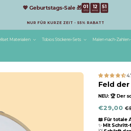
01
12
50
💖 Geburtstags-Sale 🎁
:
:
STD
MINS
SEK
NUR FÜR KURZE ZEIT - 55% RABATT
llset Materialien
Tobios Stickerei-Sets
Malen-nach-Zahlen-
4
Feld der
NEU: 🏆 Der s
Normaler
€29,00
V
€
Preis
📖 Für totale
✨
Mit Schritt