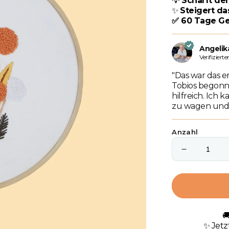
💡
Schärft de
✨
Steigert da
✅ 60 Tage Ge
Angelik
Verifiziert
"Das war das er
Tobios begonne
hilfreich. Ich
zu wagen und 
Anzahl
Verringere
die
Menge
für
Feld
der

Freude
✨ Jetz
Set