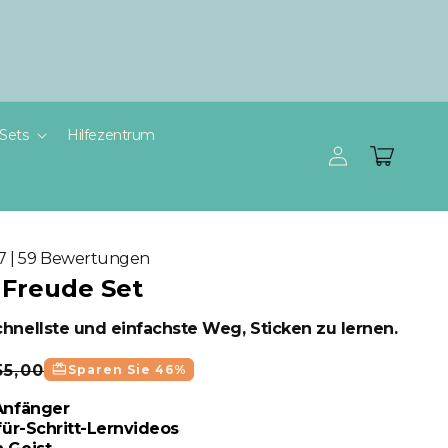
Sets
Hilfezentrum
Einloggen
Warenkorb
.7 | 59 Bewertungen
 Freude Set
chnellste und einfachste Weg, Sticken zu lernen.
erkaufspreis
redeem
55,00
Sparen Sie 46%
 Anfänger
-für-Schritt-Lernvideos