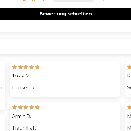
Bewertung schreiben
Tosca M.
R
m
Danke. Top
S
Armin D.
M
Traumhaft
M